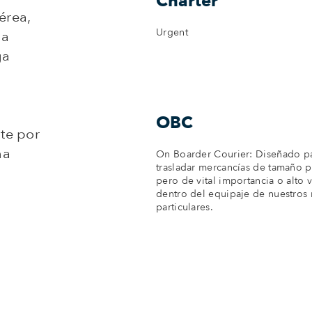
Charter
érea,
Urgent
da
ga
OBC
te por
na
On Boarder Courier: Diseñado p
trasladar mercancías de tamaño
pero de vital importancia o alto v
dentro del equipaje de nuestros
particulares.