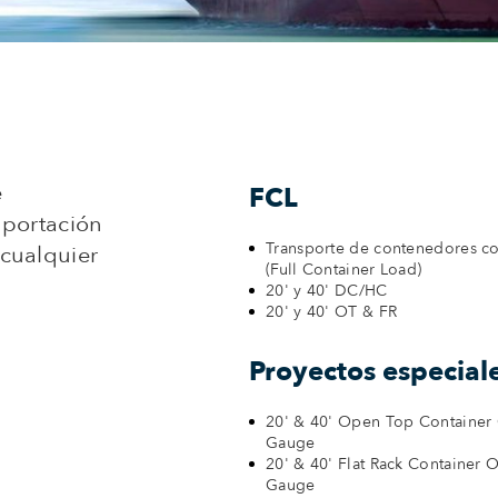
e
FCL
mportación
Transporte de contenedores c
cualquier
(Full Container Load)
20' y 40' DC/HC
20' y 40' OT & FR
Proyectos especial
20' & 40' Open Top Container 
Gauge
20' & 40' Flat Rack Container O
Gauge